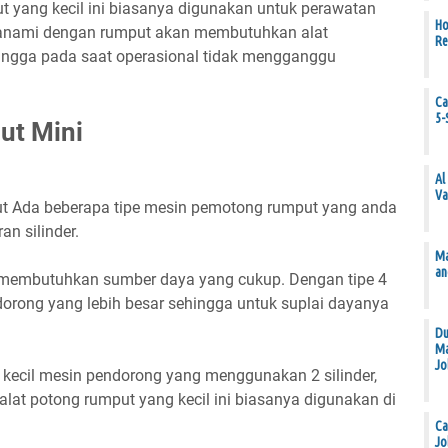
t yang kecil ini biasanya digunakan untuk perawatan
Ho
itanami dengan rumput akan membutuhkan alat
Re
ngga pada saat operasional tidak mengganggu
Ca
5-
ut Mini
Al
Va
t Ada beberapa tipe mesin pemotong rumput yang anda
an silinder.
Ma
an
n membutuhkan sumber daya yang cukup. Dengan tipe 4
orong yang lebih besar sehingga untuk suplai dayanya
Du
Ma
Jo
 kecil mesin pendorong yang menggunakan 2 silinder,
alat potong rumput yang kecil ini biasanya digunakan di
Ca
Jo