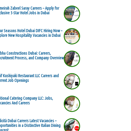
meirah Zabeel Saray Careers – Apply for
clusive 5-Star Hotel Jobs in Dubai
ur Seasons Hotel Dubai DIFC Hiring Now –
plore New Hospitality Vacancies in Dubai
bha Constructions Dubai: Careers,
cruitment Process, and Company Overview
if Kushiyaki Restaurant LLC Careers and
rrent Job Openings
tional Catering Company LLC: Jobs,
cancies And Careers
licità Dubai Careers Latest Vacancies –
portunities in a Distinctive Italian Dining
ncept