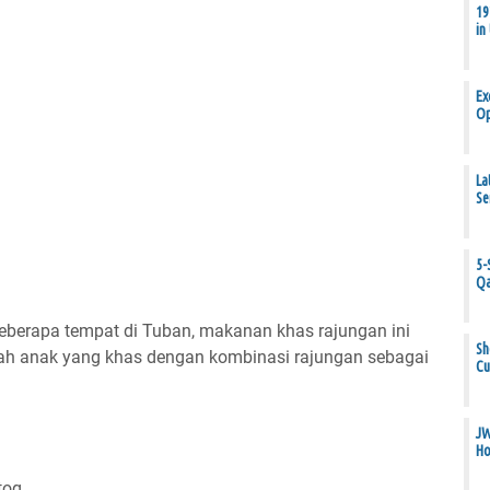
19
in
Ex
Op
La
Se
5-
Qa
beberapa tempat di Tuban, makanan khas rajungan ini
Sh
pah anak yang khas dengan kombinasi rajungan sebagai
Cu
JW
Ho