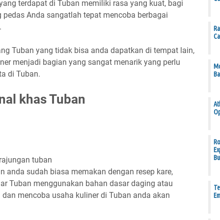
ang terdapat di Tuban memiliki rasa yang kuat, bagi
 pedas Anda sangatlah tepat mencoba berbagai
.
Ra
Ca
ng Tuban yang tidak bisa anda dapatkan di tempat lain,
iner menjadi bagian yang sangat menarik yang perlu
Mo
a di Tuban.
Ba
nal khas Tuban
At
Op
Ro
Ex
Bu
in anda sudah biasa memakan dengan resep kare,
luar Tuban menggunakan bahan dasar daging atau
Te
n dan mencoba usaha kuliner di Tuban anda akan
Em