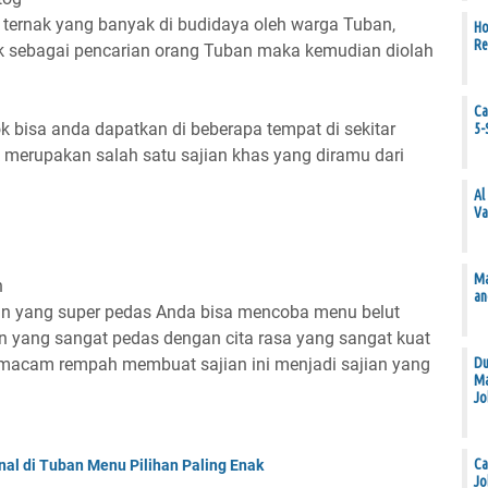
ternak yang banyak di budidaya oleh warga Tuban,
Ho
Re
 sebagai pencarian orang Tuban maka kemudian diolah
Ca
bisa anda dapatkan di beberapa tempat di sekitar
5-
merupakan salah satu sajian khas yang diramu dari
Al
Va
Ma
an
n yang super pedas Anda bisa mencoba menu belut
an yang sangat pedas dengan cita rasa yang sangat kuat
Du
i macam rempah membuat sajian ini menjadi sajian yang
Ma
Jo
Ca
al di Tuban Menu Pilihan Paling Enak
Jo