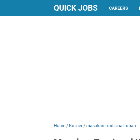
QUICK JOBS
CAREERS
Home
/
Kuliner
/
masakan tradisinal tuban