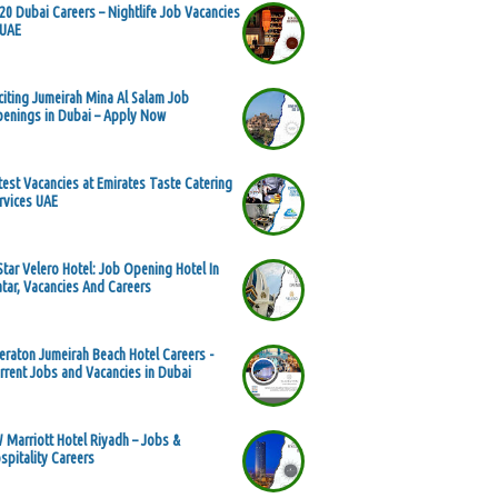
20 Dubai Careers – Nightlife Job Vacancies
 UAE
citing Jumeirah Mina Al Salam Job
enings in Dubai – Apply Now
test Vacancies at Emirates Taste Catering
rvices UAE
Star Velero Hotel: Job Opening Hotel In
tar, Vacancies And Careers
eraton Jumeirah Beach Hotel Careers -
rrent Jobs and Vacancies in Dubai
 Marriott Hotel Riyadh – Jobs &
spitality Careers