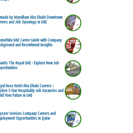
mada by Wyndham Abu Dhabi Downtown
reers and Job Openings in UAE
mofuku UAE Career Guide with Company
ckground and Recruitment Insights
lantis The Royal UAE - Explore New Job
portunities
yal Rose Hotel Abu Dhabi Careers –
plore 5-Star Hospitality Job Vacancies and
ild Your Future in UAE
yseer Services Company Careers and
ployment Opportunities in Qatar