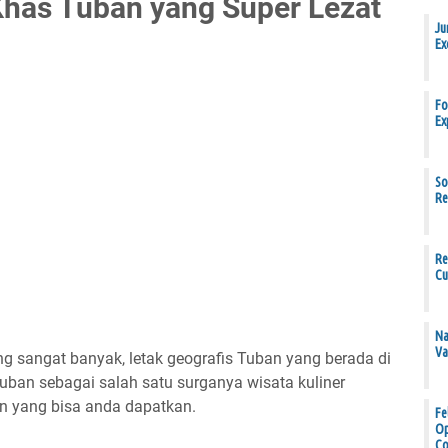
Khas Tuban yang Super Lezat
Ju
Ex
Fo
Ex
So
Re
Re
Cu
Na
Va
g sangat banyak, letak geografis Tuban yang berada di
uban sebagai salah satu surganya wisata kuliner
n yang bisa anda dapatkan.
Fe
Op
Co